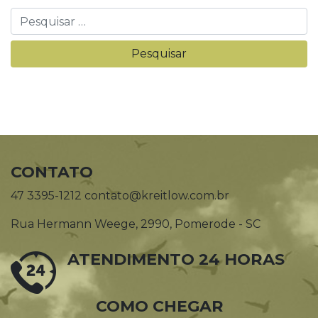
CONTATO
47 3395-1212 contato@kreitlow.com.br
Rua Hermann Weege, 2990, Pomerode - SC
ATENDIMENTO 24 HORAS
COMO CHEGAR