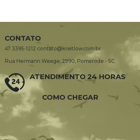
CONTATO
47 3395-1212 contato@kreitlow.com.br
Rua Hermann Weege, 2990, Pomerode - SC
ATENDIMENTO 24 HORAS
COMO CHEGAR