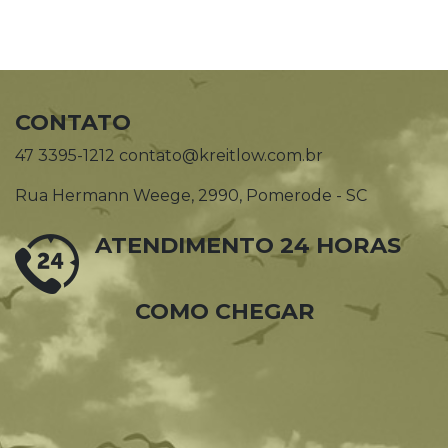
CONTATO
47 3395-1212 contato@kreitlow.com.br
Rua Hermann Weege, 2990, Pomerode - SC
ATENDIMENTO 24 HORAS
COMO CHEGAR