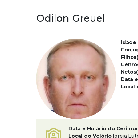
Odilon Greuel
Idade 
Conju
Filhos(
Genro
Netos(
Data e
Local 
Data e Horário do Cerimo
Local do Velório
Igreja Lut