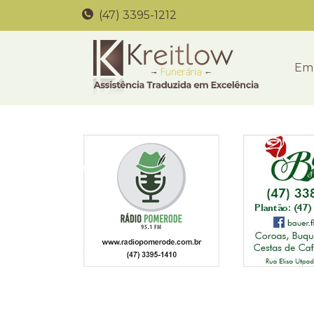
(47) 3395-1212
Em