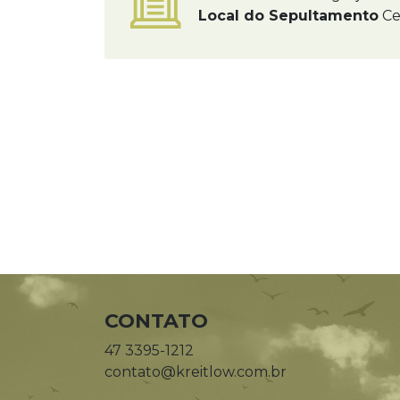
Local do Sepultamento
Ce
CONTATO
47 3395-1212
contato@kreitlow.com.br