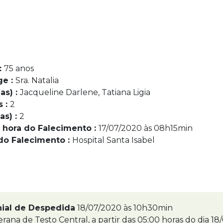
:
75 anos
ge :
Sra. Natalia
as) :
Jacqueline Darlene, Tatiana Ligia
s :
2
as) :
2
 hora do Falecimento :
17/07/2020 às 08h15min
do Falecimento :
Hospital Santa Isabel
nial de Despedida
18/07/2020 às 10h30min
erana de Testo Central, a partir das 05:00 horas do dia 18