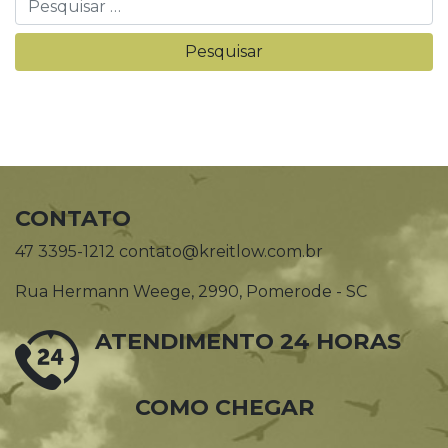
CONTATO
47 3395-1212 contato@kreitlow.com.br
Rua Hermann Weege, 2990, Pomerode - SC
ATENDIMENTO 24 HORAS
COMO CHEGAR