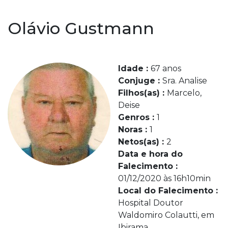
Olávio Gustmann
Idade :
67 anos
Conjuge :
Sra. Analise
Filhos(as) :
Marcelo,
Deise
Genros :
1
Noras :
1
Netos(as) :
2
Data e hora do
Falecimento :
01/12/2020 às 16h10min
Local do Falecimento :
Hospital Doutor
Waldomiro Colautti, em
Ibirama