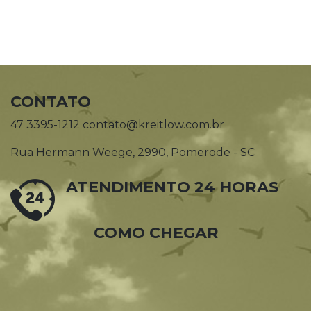
CONTATO
47 3395-1212 contato@kreitlow.com.br
Rua Hermann Weege, 2990, Pomerode - SC
ATENDIMENTO 24 HORAS
COMO CHEGAR