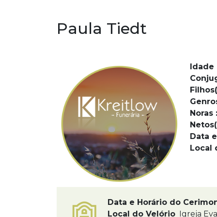
Paula Tiedt
Idade 
Conju
Filhos(
Genro
Noras 
Netos(
Data e
Local 
Data e Horário do Cerimo
Local do Velório
Igreja Eva