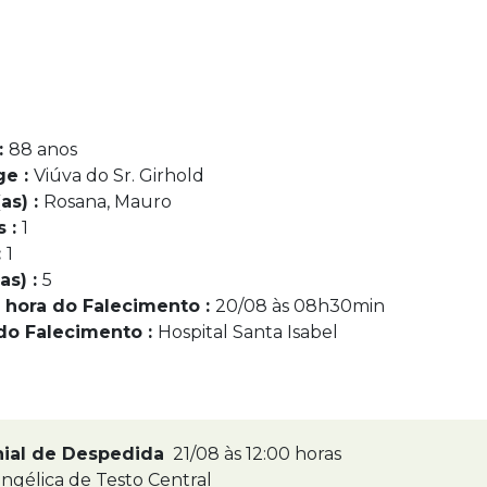
:
88 anos
ge :
Viúva do Sr. Girhold
as) :
Rosana, Mauro
s :
1
:
1
as) :
5
 hora do Falecimento :
20/08 às 08h30min
do Falecimento :
Hospital Santa Isabel
nial de Despedida
21/08 às 12:00 horas
ngélica de Testo Central