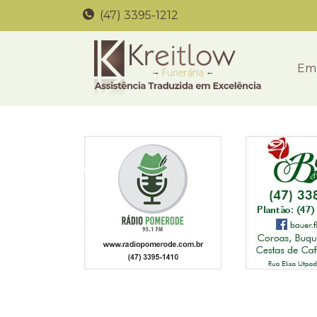
(47) 3395-1212
Em