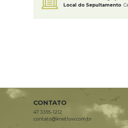
Local do Sepultamento
Ce
CONTATO
47 3395-1212
contato@kreitlow.com.br