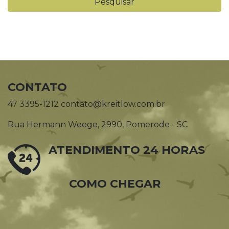
CONTATO
47 3395-1212 contato@kreitlow.com.br
Rua Hermann Weege, 2990, Pomerode - SC
ATENDIMENTO 24 HORAS
COMO CHEGAR