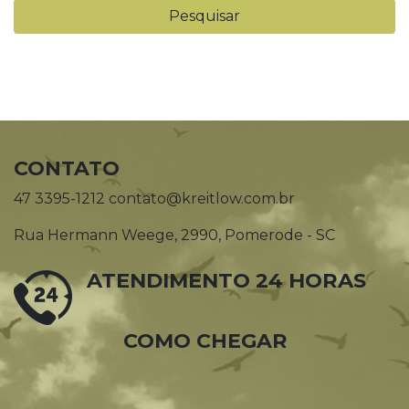
CONTATO
47 3395-1212 contato@kreitlow.com.br
Rua Hermann Weege, 2990, Pomerode - SC
ATENDIMENTO 24 HORAS
COMO CHEGAR