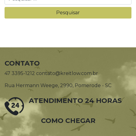
CONTATO
47 3395-1212 contato@kreitlow.com.br
Rua Hermann Weege, 2990, Pomerode - SC
ATENDIMENTO 24 HORAS
COMO CHEGAR