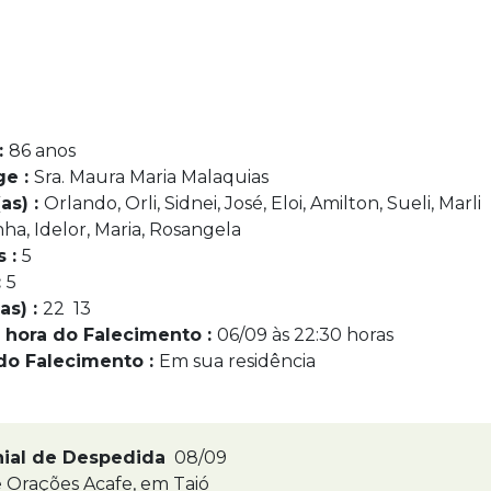
:
86 anos
ge :
Sra. Maura Maria Malaquias
as) :
Orlando, Orli, Sidnei, José, Eloi, Amilton, Sueli, Marli
ha, Idelor, Maria, Rosangela
s :
5
:
5
as) :
22 13
 hora do Falecimento :
06/09 às 22:30 horas
do Falecimento :
Em sua residência
nial de Despedida
08/09
 Orações Acafe, em Taió