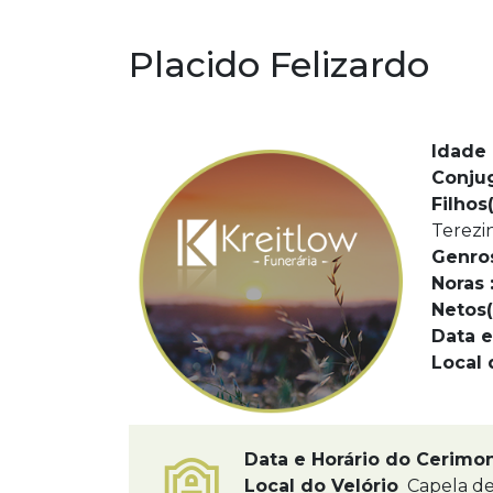
Placido Felizardo
Idade 
Conju
Filhos(
Terezin
Genro
Noras 
Netos(
Data e
Local 
Data e Horário do Cerimo
Local do Velório
Capela de