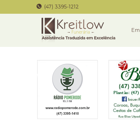
(47) 3395-1212
Em