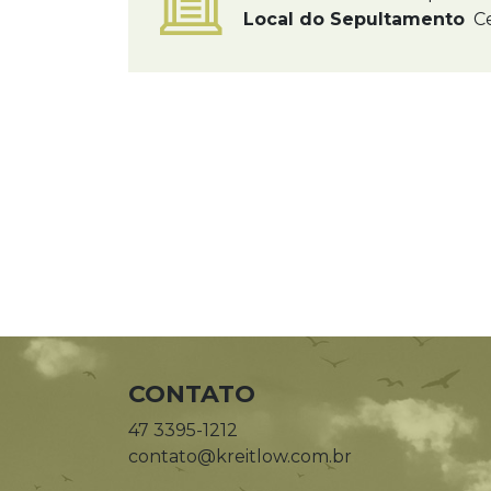
Local do Sepultamento
Ce
CONTATO
47 3395-1212
contato@kreitlow.com.br