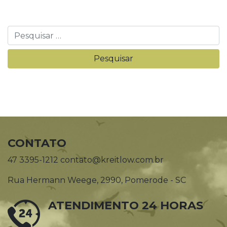
CONTATO
47 3395-1212 contato@kreitlow.com.br
Rua Hermann Weege, 2990, Pomerode - SC
ATENDIMENTO 24 HORAS