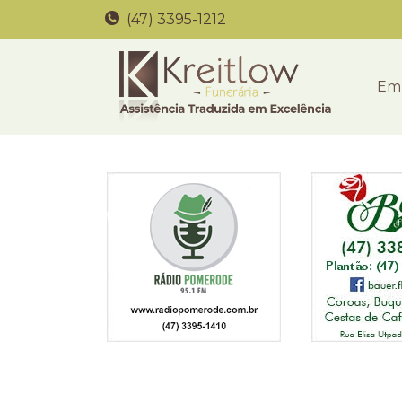
(47) 3395-1212
Em