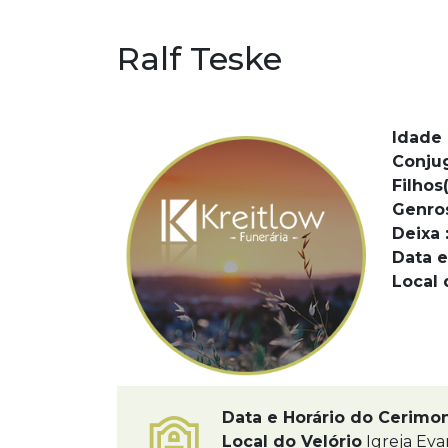
Ralf Teske
Idade 
Conju
Filhos(
Genro
Deixa 
Data e
Local 
Data e Horário do Cerimo
Local do Velório
Igreja Eva