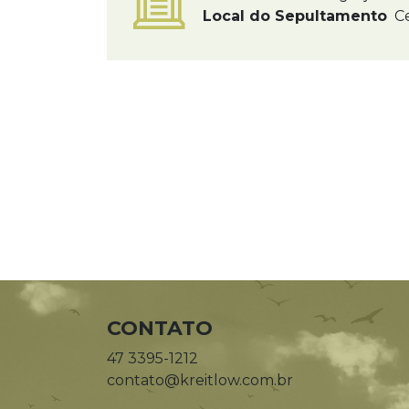
Local do Sepultamento
Ce
CONTATO
47 3395-1212
contato@kreitlow.com.br