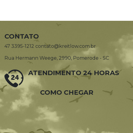
CONTATO
47 3395-1212 contato@kreitlow.com.br
Rua Hermann Weege, 2990, Pomerode - SC
ATENDIMENTO 24 HORAS
COMO CHEGAR