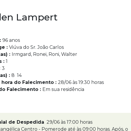
len Lampert
:
96 anos
ge :
Viúva do Sr. João Carlos
as) :
Irmgard, Ronei, Roni, Walter
s :
1
:
3
as) :
8 14
 hora do Falecimento :
28/06 às 19:30 horas
do Falecimento :
Em sua residência
nial de Despedida
29/06 às 17:00 horas
angélica Centro - Pomerode até às 09:00 horas. Após, o