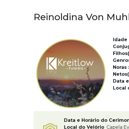
Reinoldina Von Muh
Idade 
Conju
Filhos(
Genro
Noras 
Netos(
Data e
Local 
Data e Horário do Cerimo
Local do Velório
Capela Ev