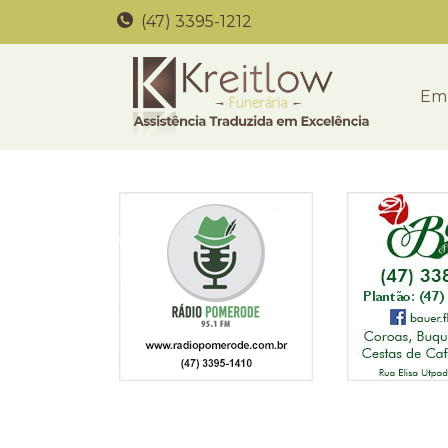
(47) 3395-1212
Em