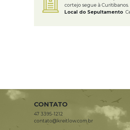
cortejo segue à Curitibanos.
Local do Sepultamento
Ce
CONTATO
47 3395-1212
contato@kreitlow.com.br