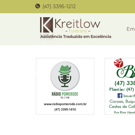
(47) 3395-1212
Em