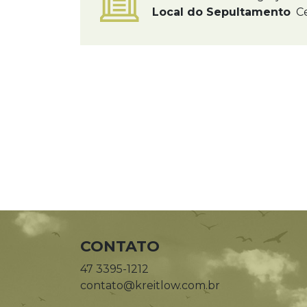
Local do Sepultamento
Ce
CONTATO
47 3395-1212
contato@kreitlow.com.br