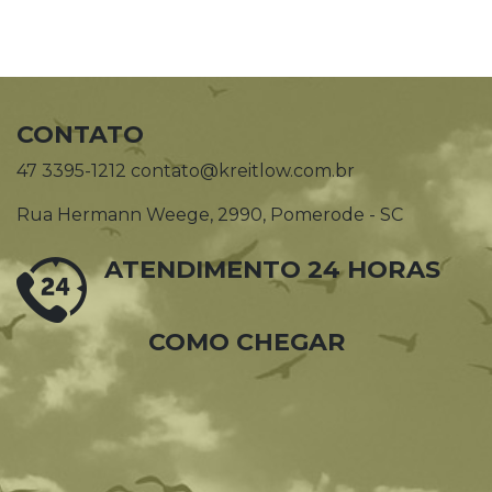
CONTATO
47 3395-1212 contato@kreitlow.com.br
Rua Hermann Weege, 2990, Pomerode - SC
ATENDIMENTO 24 HORAS
COMO CHEGAR