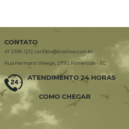
CONTATO
47 3395-1212 contato@kreitlow.com.br
Rua Hermann Weege, 2990, Pomerode - SC
ATENDIMENTO 24 HORAS
COMO CHEGAR