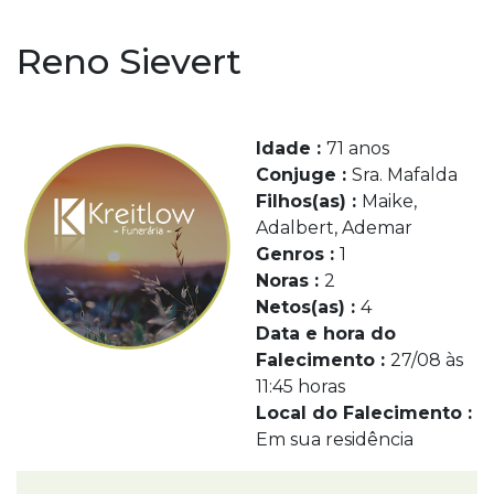
Reno Sievert
Idade :
71 anos
Conjuge :
Sra. Mafalda
Filhos(as) :
Maike,
Adalbert, Ademar
Genros :
1
Noras :
2
Netos(as) :
4
Data e hora do
Falecimento :
27/08 às
11:45 horas
Local do Falecimento :
Em sua residência