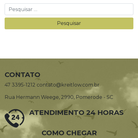
CONTATO
47 3395-1212 contato@kreitlow.com.br
Rua Hermann Weege, 2990, Pomerode - SC
ATENDIMENTO 24 HORAS
COMO CHEGAR