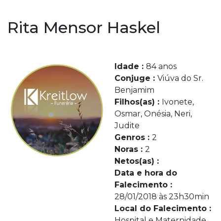
Rita Mensor Haskel
Idade :
84 anos
Conjuge :
Viúva do Sr.
Benjamim
Filhos(as) :
Ivonete,
Osmar, Onésia, Neri,
Judite
Genros :
2
Noras :
2
Netos(as) :
Data e hora do
Falecimento :
28/01/2018 às 23h30min
Local do Falecimento :
Hospital e Maternidade