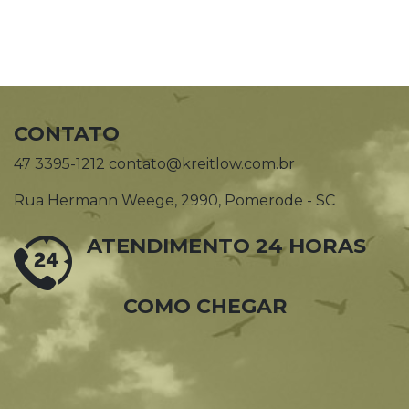
CONTATO
47 3395-1212 contato@kreitlow.com.br
Rua Hermann Weege, 2990, Pomerode - SC
ATENDIMENTO 24 HORAS
COMO CHEGAR