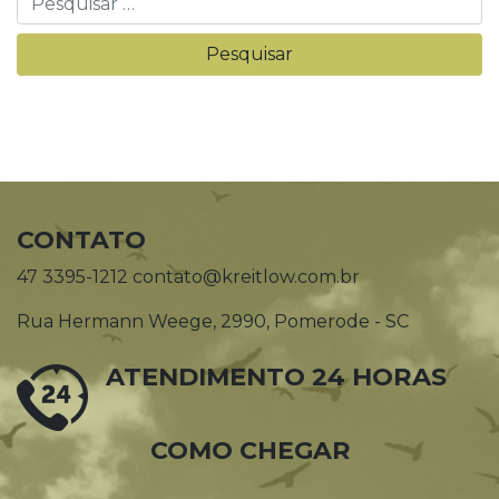
CONTATO
47 3395-1212 contato@kreitlow.com.br
Rua Hermann Weege, 2990, Pomerode - SC
ATENDIMENTO 24 HORAS
COMO CHEGAR