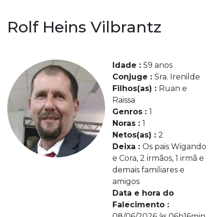
Rolf Heins Vilbrantz
Idade :
59 anos
Conjuge :
Sra. Irenilde
Filhos(as) :
Ruan e
Raissa
Genros :
1
Noras :
1
Netos(as) :
2
Deixa :
Os pais Wigando
e Cora, 2 irmãos, 1 irmã e
demais familiares e
amigos
Data e hora do
Falecimento :
08/06/2026 às 06h16min