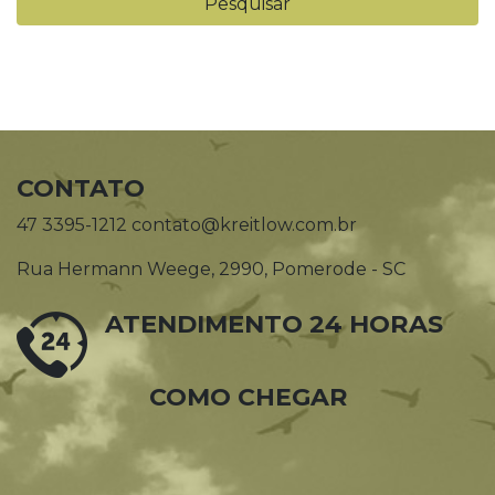
CONTATO
47 3395-1212 contato@kreitlow.com.br
Rua Hermann Weege, 2990, Pomerode - SC
ATENDIMENTO 24 HORAS
COMO CHEGAR