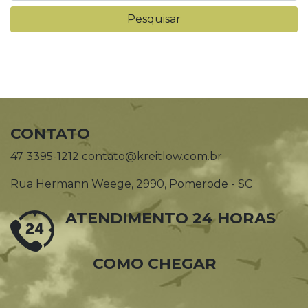
CONTATO
47 3395-1212 contato@kreitlow.com.br
Rua Hermann Weege, 2990, Pomerode - SC
ATENDIMENTO 24 HORAS
COMO CHEGAR