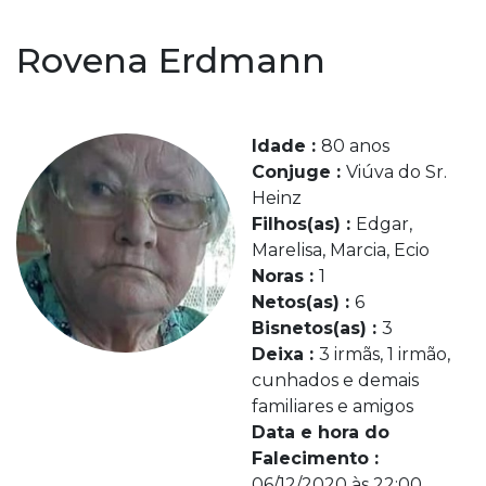
Rovena Erdmann
Idade :
80 anos
Conjuge :
Viúva do Sr.
Heinz
Filhos(as) :
Edgar,
Marelisa, Marcia, Ecio
Noras :
1
Netos(as) :
6
Bisnetos(as) :
3
Deixa :
3 irmãs, 1 irmão,
cunhados e demais
familiares e amigos
Data e hora do
Falecimento :
06/12/2020 às 22:00