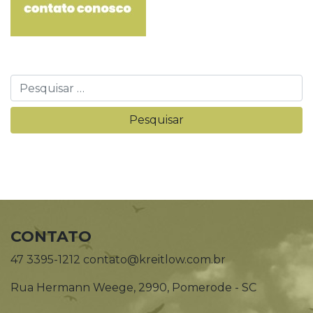
CONTATO
47 3395-1212 contato@kreitlow.com.br
Rua Hermann Weege, 2990, Pomerode - SC