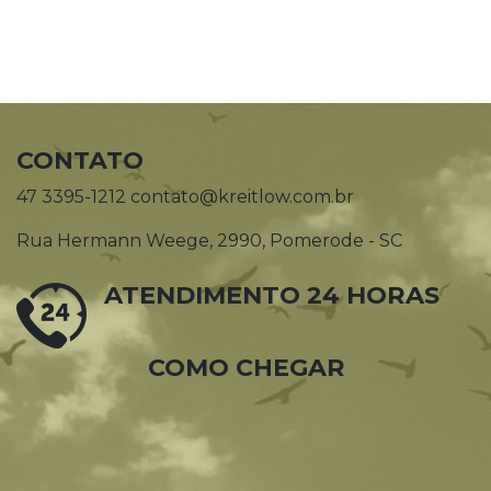
CONTATO
47 3395-1212 contato@kreitlow.com.br
Rua Hermann Weege, 2990, Pomerode - SC
ATENDIMENTO 24 HORAS
COMO CHEGAR