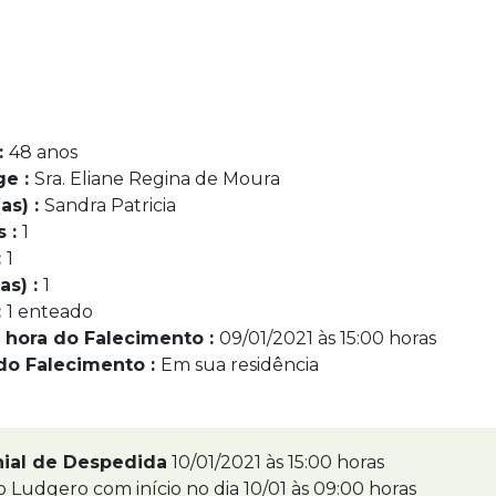
:
48 anos
ge :
Sra. Eliane Regina de Moura
as) :
Sandra Patricia
s :
1
:
1
as) :
1
:
1 enteado
 hora do Falecimento :
09/01/2021 às 15:00 horas
do Falecimento :
Em sua residência
nial de Despedida
10/01/2021 às 15:00 horas
 Ludgero com início no dia 10/01 às 09:00 horas