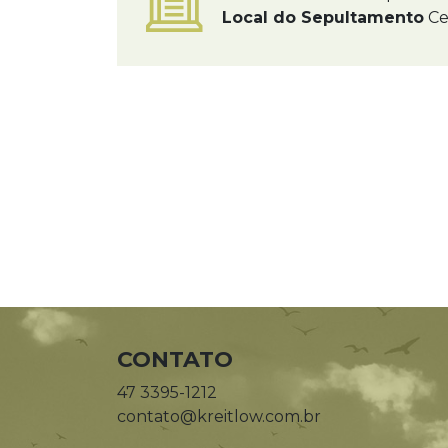
Local do Sepultamento
Ce
CONTATO
47 3395-1212
contato@kreitlow.com.br