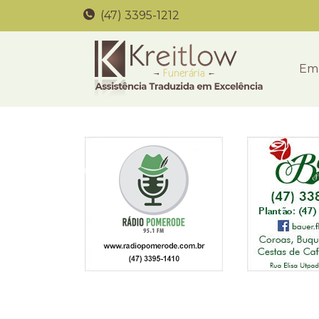
(47) 3395-1212
Em