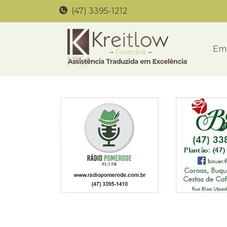
(47) 3395-1212
Em