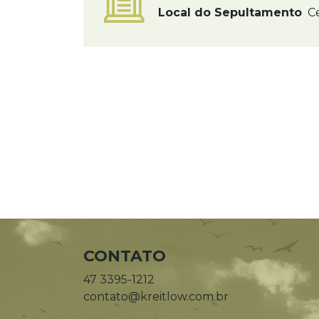
Local do Sepultamento
Ce
CONTATO
47 3395-1212
contato@kreitlow.com.br