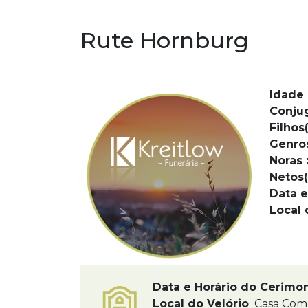
Rute Hornburg
Idade 
Conju
Filhos(
Genro
Noras 
Netos(
Data e
Local 
Data e Horário do Cerimo
Local do Velório
Casa Comu