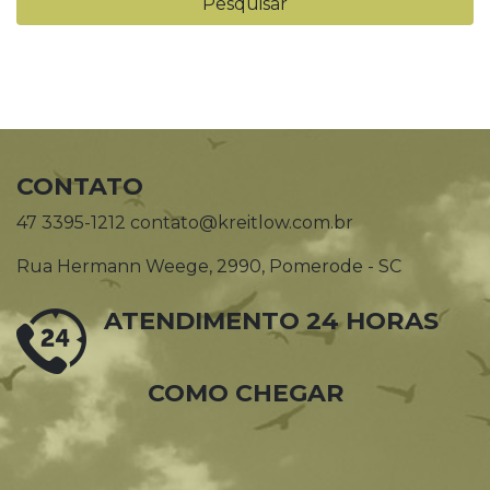
CONTATO
47 3395-1212 contato@kreitlow.com.br
Rua Hermann Weege, 2990, Pomerode - SC
ATENDIMENTO 24 HORAS
COMO CHEGAR