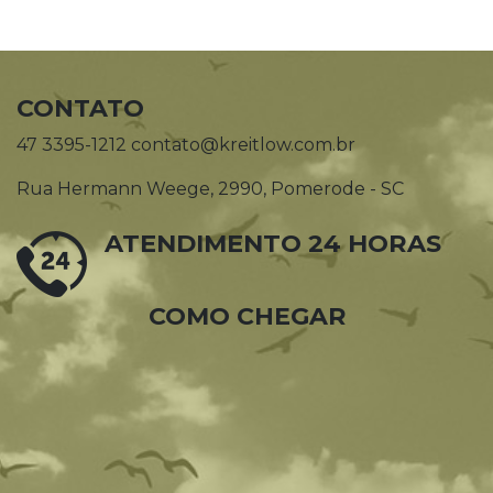
CONTATO
47 3395-1212 contato@kreitlow.com.br
Rua Hermann Weege, 2990, Pomerode - SC
ATENDIMENTO 24 HORAS
COMO CHEGAR