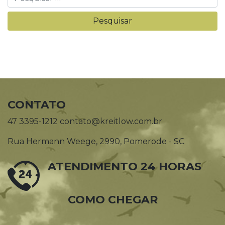
CONTATO
47 3395-1212 contato@kreitlow.com.br
Rua Hermann Weege, 2990, Pomerode - SC
ATENDIMENTO 24 HORAS
COMO CHEGAR