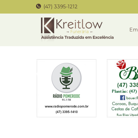
(47) 3395-1212
Em