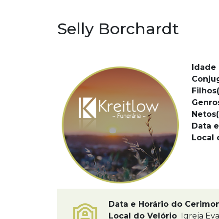
Selly Borchardt
Idade 
Conju
Filhos(
Genro
Netos(
Data e
Local 
Data e Horário do Cerimo
Local do Velório
Igreja Eva