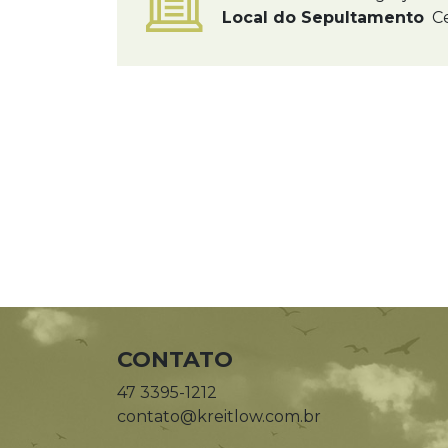
Local do Sepultamento
Ce
CONTATO
47 3395-1212
contato@kreitlow.com.br