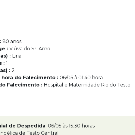
:
80 anos
ge :
Viúva do Sr. Arno
as) :
Liria
s :
1
as) :
2
 hora do Falecimento :
06/05 à 01:40 hora
do Falecimento :
Hospital e Maternidade Rio do Testo
nial de Despedida
06/05 às 15:30 horas
ngélica de Testo Central