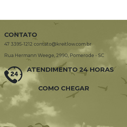
CONTATO
47 3395-1212 contato@kreitlow.com.br
Rua Hermann Weege, 2990, Pomerode - SC
ATENDIMENTO 24 HORAS
COMO CHEGAR