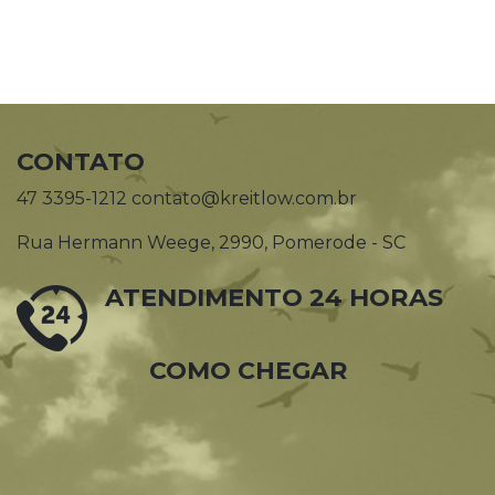
CONTATO
47 3395-1212 contato@kreitlow.com.br
Rua Hermann Weege, 2990, Pomerode - SC
ATENDIMENTO 24 HORAS
COMO CHEGAR