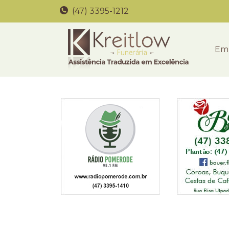
(47) 3395-1212
Em