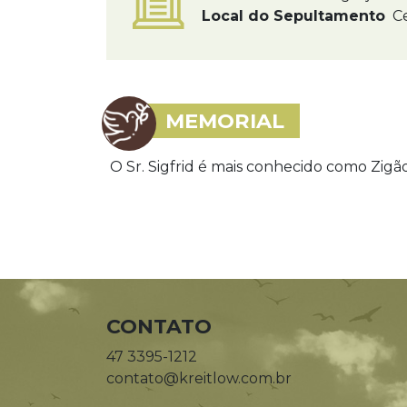
Local do Sepultamento
Ce
MEMORIAL
O Sr. Sigfrid é mais conhecido como Zigão
CONTATO
47 3395-1212
contato@kreitlow.com.br