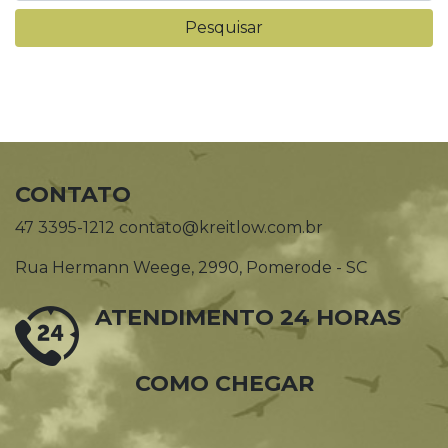
CONTATO
47 3395-1212 contato@kreitlow.com.br
Rua Hermann Weege, 2990, Pomerode - SC
ATENDIMENTO 24 HORAS
COMO CHEGAR