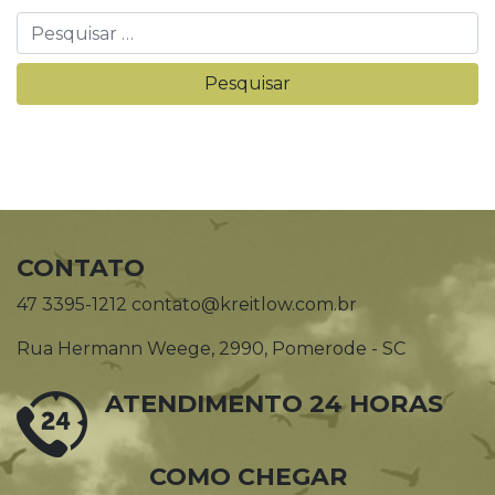
CONTATO
47 3395-1212 contato@kreitlow.com.br
Rua Hermann Weege, 2990, Pomerode - SC
ATENDIMENTO 24 HORAS
COMO CHEGAR