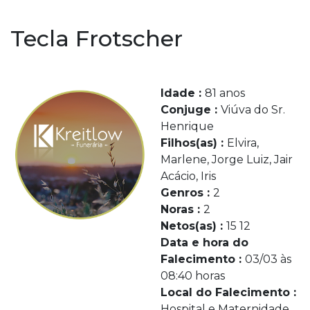
Tecla Frotscher
Idade :
81 anos
Conjuge :
Viúva do Sr.
Henrique
Filhos(as) :
Elvira,
Marlene, Jorge Luiz, Jair
Acácio, Iris
Genros :
2
Noras :
2
Netos(as) :
15 12
Data e hora do
Falecimento :
03/03 às
08:40 horas
Local do Falecimento :
Hospital e Maternidade