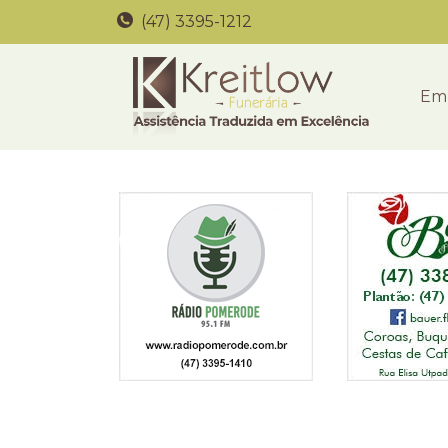
(47) 3395-1212
Em