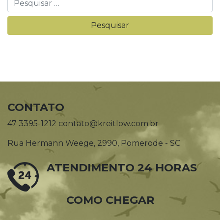
CONTATO
47 3395-1212 contato@kreitlow.com.br
Rua Hermann Weege, 2990, Pomerode - SC
ATENDIMENTO 24 HORAS
COMO CHEGAR