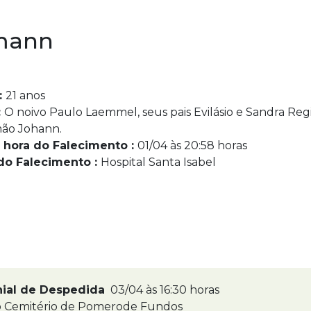
lmann
:
21 anos
:
O noivo Paulo Laemmel, seus pais Evilásio e Sandra Reg
mão Johann.
 hora do Falecimento :
01/04 às 20:58 horas
do Falecimento :
Hospital Santa Isabel
nial de Despedida
03/04 às 16:30 horas
 Cemitério de Pomerode Fundos