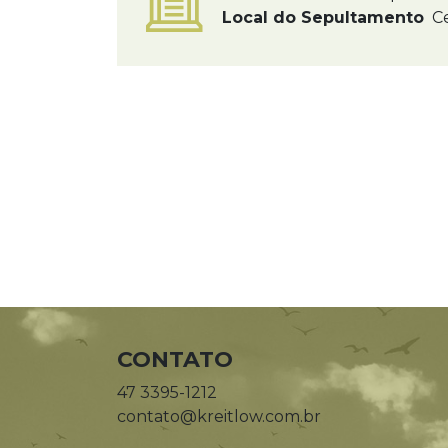
Local do Sepultamento
Ce
CONTATO
47 3395-1212
contato@kreitlow.com.br