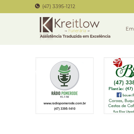
(47) 3395-1212
Em