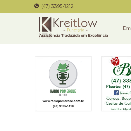
(47) 3395-1212
Em