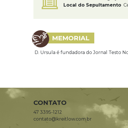
Local do Sepultamento
Ce
MEMORIAL
D. Ursula é fundadora do Jornal Testo Not
CONTATO
47 3395-1212
contato@kreitlow.com.br