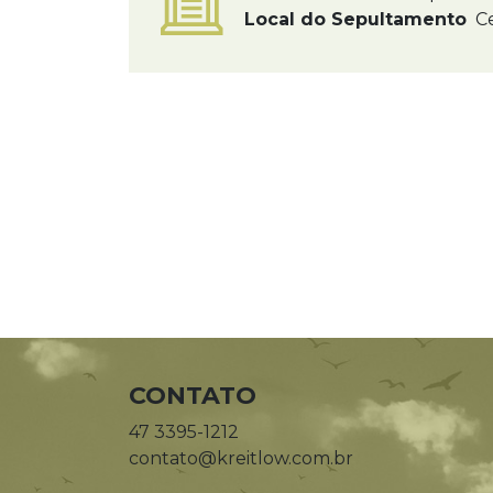
Local do Sepultamento
Ce
CONTATO
47 3395-1212
contato@kreitlow.com.br