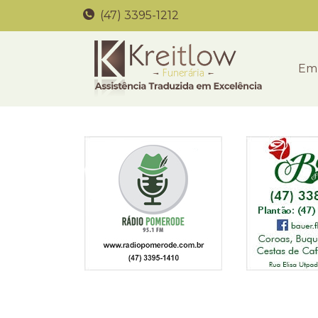
(47) 3395-1212
Em