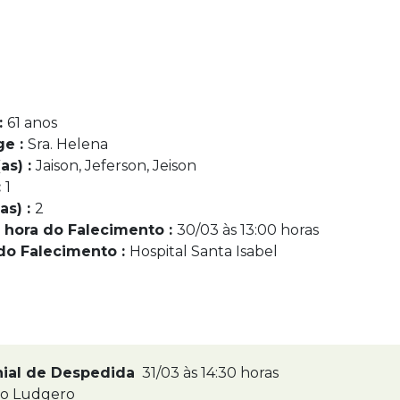
:
61 anos
ge :
Sra. Helena
as) :
Jaison, Jeferson, Jeison
:
1
as) :
2
 hora do Falecimento :
30/03 às 13:00 horas
do Falecimento :
Hospital Santa Isabel
nial de Despedida
31/03 às 14:30 horas
ão Ludgero