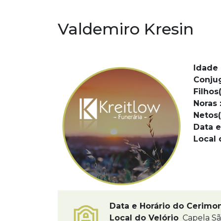
Valdemiro Kresin
Idade 
Conju
Filhos(
Noras 
Netos(
Data e
Local 
Data e Horário do Cerimo
Local do Velório
Capela S