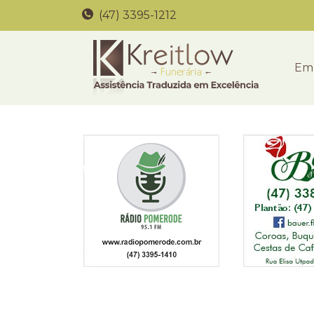
(47) 3395-1212
Em