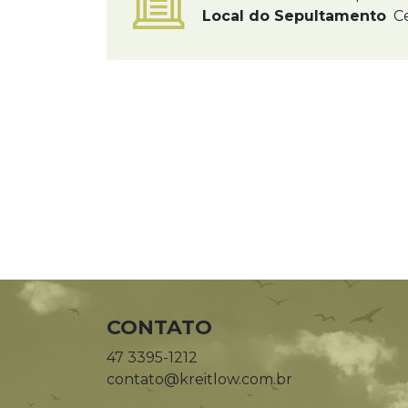
Local do Sepultamento
Ce
CONTATO
47 3395-1212
contato@kreitlow.com.br