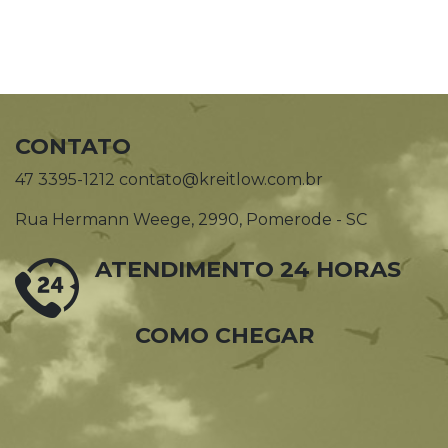
CONTATO
47 3395-1212 contato@kreitlow.com.br
Rua Hermann Weege, 2990, Pomerode - SC
ATENDIMENTO 24 HORAS
COMO CHEGAR