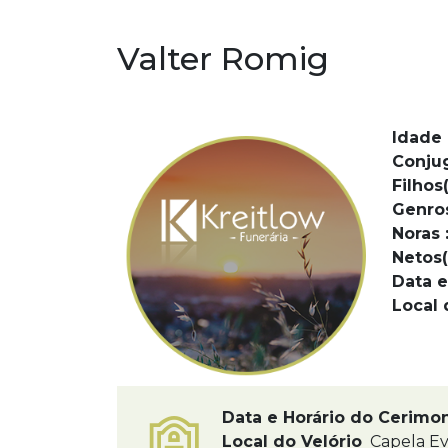
Valter Romig
Idade 
Conju
Filhos(
Genro
Noras 
Netos(
Data e
Local 
Data e Horário do Cerimo
Local do Velório
Capela Ev