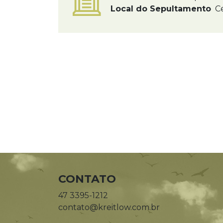
Local do Sepultamento
Ce
CONTATO
47 3395-1212
contato@kreitlow.com.br