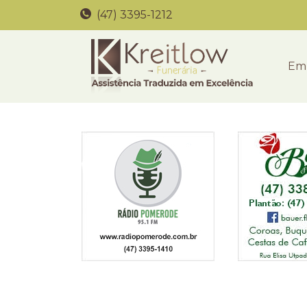
(47) 3395-1212
Em