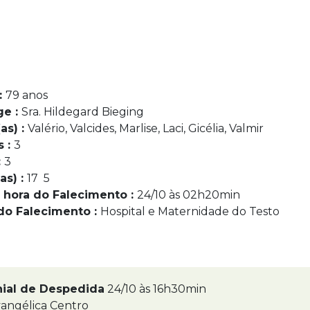
:
79 anos
ge :
Sra. Hildegard Bieging
as) :
Valério, Valcides, Marlise, Laci, Gicélia, Valmir
s :
3
:
3
as) :
17 5
 hora do Falecimento :
24/10 às 02h20min
do Falecimento :
Hospital e Maternidade do Testo
nial de Despedida
24/10 às 16h30min
angélica Centro