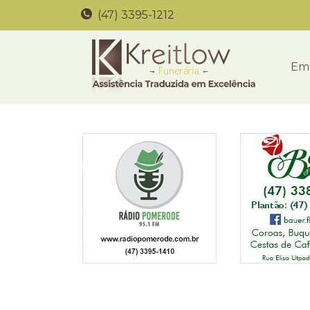
(47) 3395-1212
Em