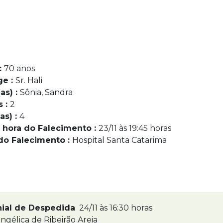
:
70 anos
ge :
Sr. Hali
as) :
Sônia, Sandra
s :
2
as) :
4
 hora do Falecimento :
23/11 às 19:45 horas
do Falecimento :
Hospital Santa Catarima
nial de Despedida
24/11 às 16:30 horas
ngélica de Ribeirão Areia