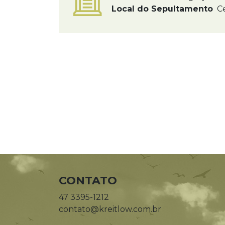
Local do Sepultamento
Ce
CONTATO
47 3395-1212
contato@kreitlow.com.br