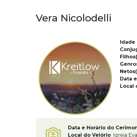
Vera Nicolodelli
Idade 
Conju
Filhos(
Genro
Netos(
Data e
Local 
Data e Horário do Cerimo
Local do Velório
Igreja Eva