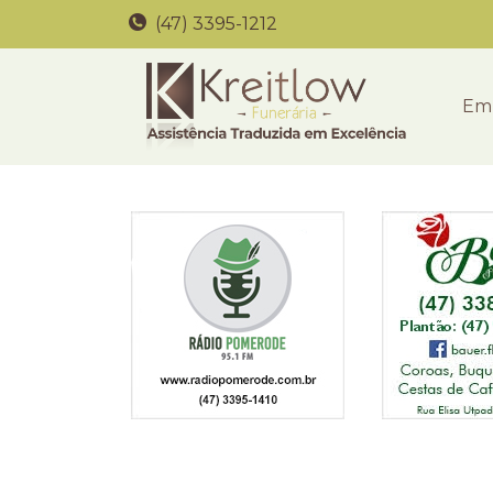
(47) 3395-1212
Em