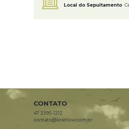
Local do Sepultamento
Ce
CONTATO
47 3395-1212
contato@kreitlow.com.br