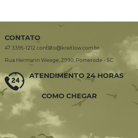
CONTATO
47 3395-1212 contato@kreitlow.com.br
Rua Hermann Weege, 2990, Pomerode - SC
ATENDIMENTO 24 HORAS
COMO CHEGAR