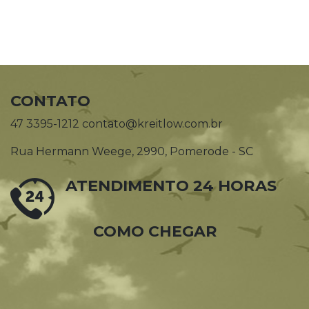
CONTATO
47 3395-1212 contato@kreitlow.com.br
Rua Hermann Weege, 2990, Pomerode - SC
ATENDIMENTO 24 HORAS
COMO CHEGAR