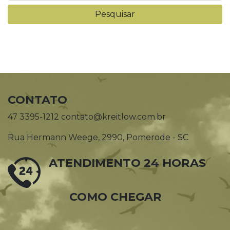
CONTATO
47 3395-1212 contato@kreitlow.com.br
Rua Hermann Weege, 2990, Pomerode - SC
ATENDIMENTO 24 HORAS
COMO CHEGAR